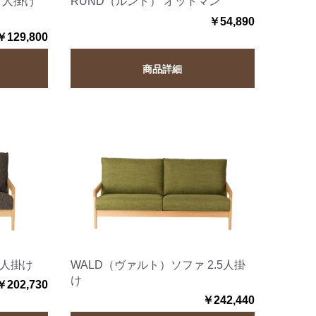
２人掛け
RUND（ルント） オットマン
￥54,890
￥129,800
商品詳細
2人掛け
WALD（ヴァルト）ソファ 2.5人掛
け
￥202,730
￥242,440