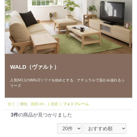
WALD（ヴァルト）
人気NO.1のWALDソファを始めとする、ナチュラルで温かみ溢れるシ
リーズ
全て
|
棚物、雑貨 etc..
|
雑貨
|
フォトフレーム
3件
の商品が見つかりました