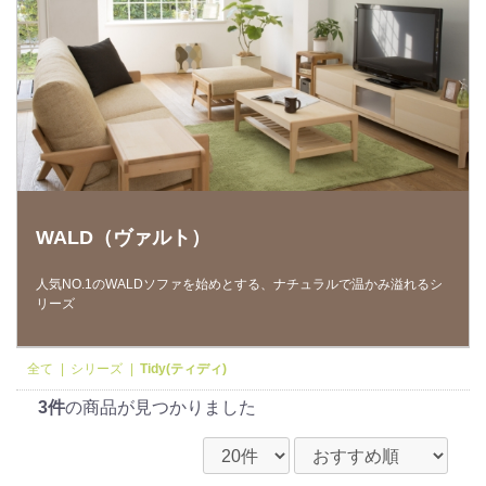
WALD（ヴァルト）
人気NO.1のWALDソファを始めとする、ナチュラルで温かみ溢れるシ
リーズ
全て
|
シリーズ
|
Tidy(ティディ)
3件
の商品が見つかりました