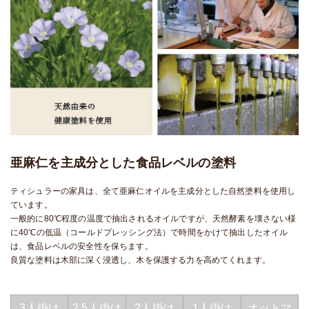
亜麻仁を主成分とした食品レベルの塗料
ティシュラーの家具は、全て亜麻仁オイルを主成分とした自然塗料を使用し
ています。
一般的に80℃程度の温度で抽出されるオイルですが、天然酵素を壊さない様
に40℃の低温（コールドプレッシング法）で時間をかけて抽出したオイル
は、食品レベルの安全性を保ちます。
良質な塗料は木部に深く浸透し、木を保護する力を高めてくれます。
3人掛け
2.5人掛け
2人掛け
1人掛け
オットマ