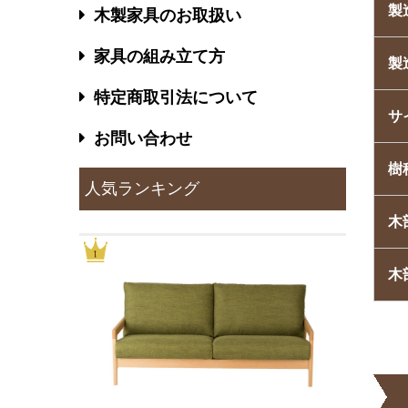
製
木製家具のお取扱い
家具の組み立て方
製
特定商取引法について
サ
お問い合わせ
樹
人気ランキング
木
木