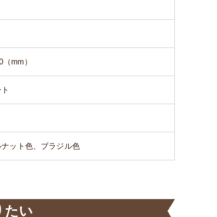
00（mm）
ート
）
ルナット色、ブラジル色
りたい