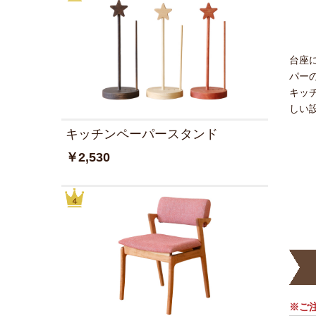
台座
パー
キッ
しい
キッチンペーパースタンド
￥2,530
※ご