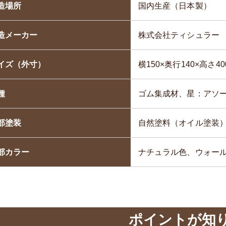
造場所
国内生産（日本製）
造メーカー
株式会社ティシュラー
イズ（外寸）
横150×奥行140×高さ4
種
ゴム集成材、星：アソ
部塗装
自然塗料（オイル塗装
部カラー
ナチュラル色、ウォー
ポイントが知