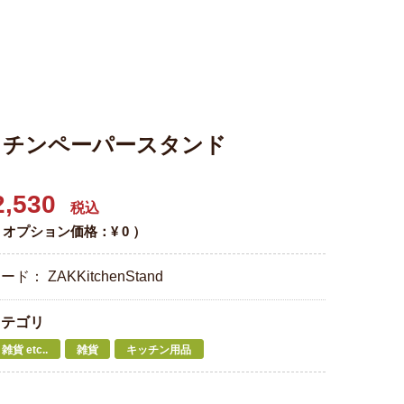
ッチンペーパースタンド
,530
税込
：オプション価格：¥
0
）
コード：
ZAKKitchenStand
カテゴリ
貨 etc..
雑貨
キッチン用品