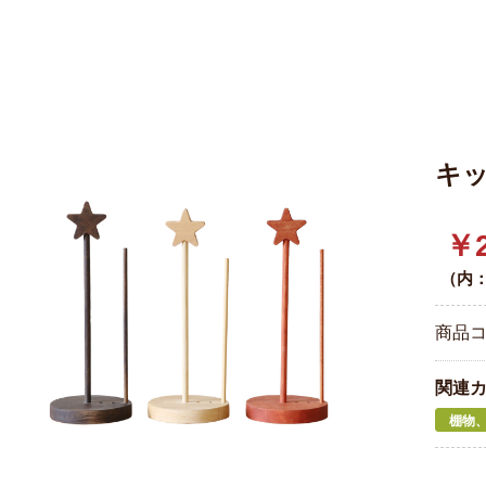
キ
￥2
（内
商品
関連
棚物、雑