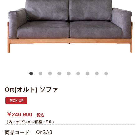
Ort(オルト) ソファ
PICK UP
￥240,900
税込
（内：オプション価格：¥
0
）
商品コード：
OrtSA3