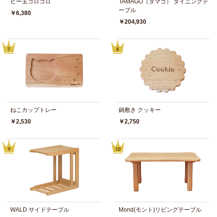
ビー玉コロコロ
TAMAGO（タマゴ） ダイニングテ
ーブル
￥6,380
￥204,930
ねこカップトレー
鍋敷き クッキー
￥2,530
￥2,750
WALD サイドテーブル
Mond(モント)リビングテーブル