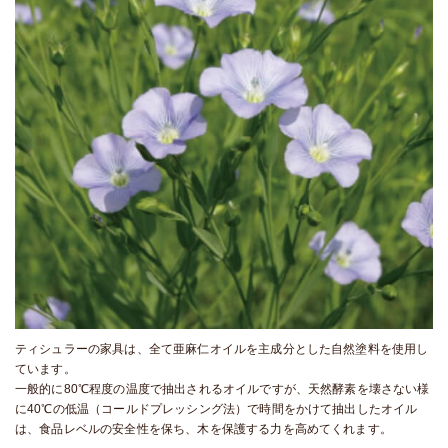
ティシュラーの家具は、全て亜麻仁オイルを主成分とした自然塗料を使用し
ています。
一般的に80℃程度の温度で抽出されるオイルですが、天然酵素を壊さない様
に40℃の低温（コールドプレッシング法）で時間をかけて抽出したオイル
は、食品レベルの安全性を保ち、木を保護する力を高めてくれます。