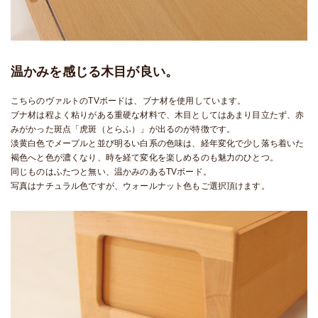
温かみを感じる木目が良い。
こちらのヴァルトのTVボードは、ブナ材を使用しています。
ブナ材は程よく粘りがある重硬な材料で、木目としてはあまり目立たず、赤
みがかった斑点「虎斑（とらふ）」が出るのが特徴です。
淡黄白色でメープルと並び明るい白系の色味は、経年変化で少し落ち着いた
褐色へと色が濃くなり、時を経て変化を楽しめるのも魅力のひとつ。
同じものはふたつと無い、温かみのあるTVボード。
写真はナチュラル色ですが、ウォールナット色もご選択頂けます。